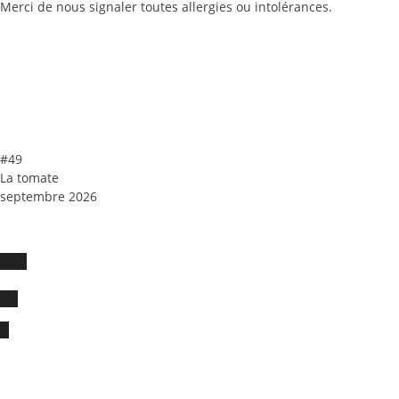
Merci de nous signaler toutes allergies ou intolérances.
Découvrir
les menus précédents
#49
La tomate
septembre 2026
Racine restaurant
Restaurant