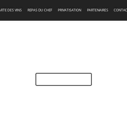
ARTE DES VINS
REPAS DU CHEF
PRIVATISATION
PARTENAIRES
CONTA
Réserver Une Table