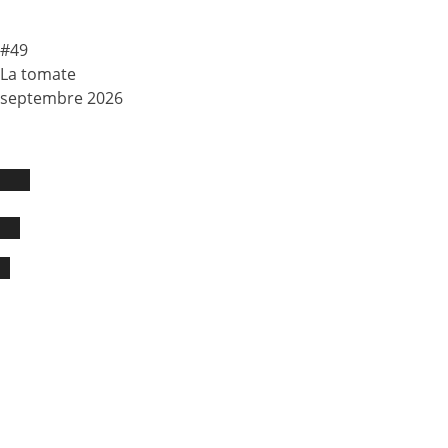
#49
La tomate
septembre 2026
Racine restaurant
Restaurant
Menu
Carte des vins
Repas du chef